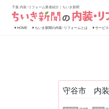
コ
ナ
千葉 内装･リフォーム業者紹介｜ちいき新聞
ン
ビ
テ
ゲ
ン
ー
ツ
シ
HOME
ちいき新聞の内装･リフォームとは
サービス
へ
ョ
ス
ン
キ
に
ッ
移
プ
動
守谷市 内装