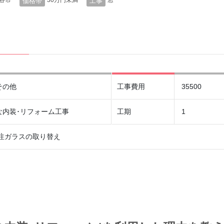
谷市
30万円未満
窓
価格帯
工事
その他
工事費用
35500
な内装･リフォーム工事
工期
1
特注ガラスの取り替え